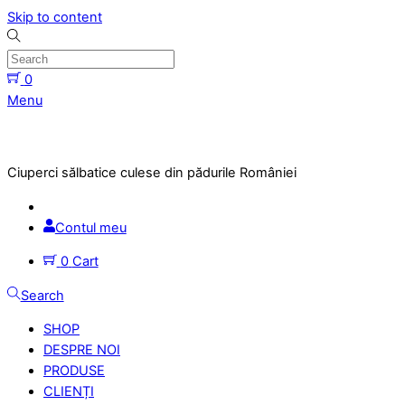
Skip to content
0
Menu
Ciuperci sălbatice culese din pădurile României
Contul meu
0
Cart
Search
SHOP
DESPRE NOI
PRODUSE
CLIENȚI