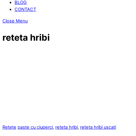
BLOG
CONTACT
Close Menu
reteta hribi
Retete
paste cu ciuperci
,
reteta hribi
,
reteta hribi uscati