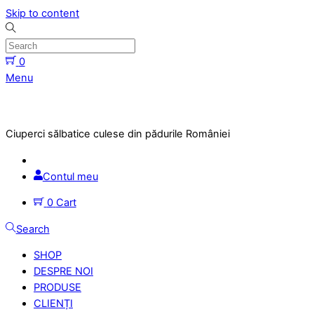
Skip to content
0
Menu
Ciuperci sălbatice culese din pădurile României
Contul meu
0
Cart
Search
SHOP
DESPRE NOI
PRODUSE
CLIENȚI