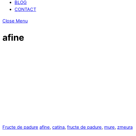
BLOG
CONTACT
Close Menu
afine
Fructe de padure
afine
,
catina
,
fructe de padure
,
mure
,
zmeura